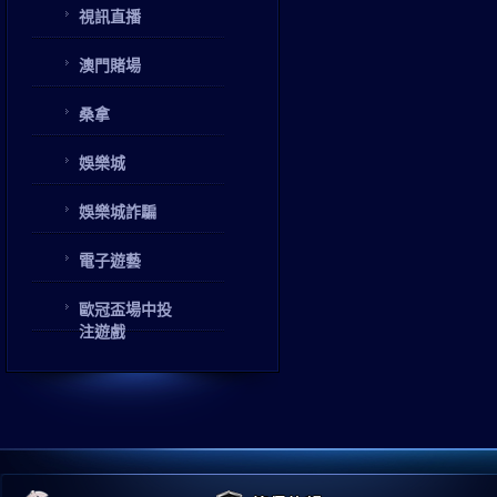
視訊直播
澳門賭場
桑拿
娛樂城
娛樂城詐騙
電子遊藝
歐冠盃場中投
注遊戲