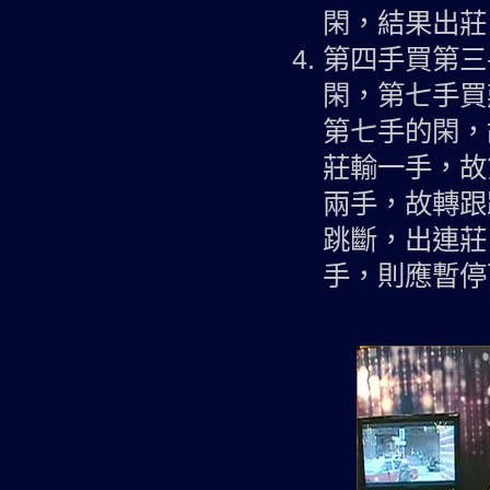
閑，結果出莊
第四手買第三
閑，第七手買
第七手的閑，
莊輸一手，故
兩手，故轉跟
跳斷，出連莊
手，則應暫停