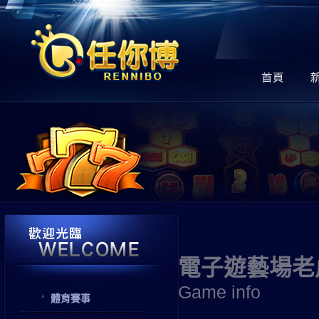
電子遊藝場老
Game info
體育賽事