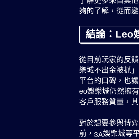
了解更多來自其他
夠的了解，從而避
結論：Le
從目前玩家的反饋
樂城不出金被抓」
平台的口碑，也讓
eo娛樂城仍然擁
客戶服務質量，其
對於想要參與博弈
3A
前，
娛樂城等