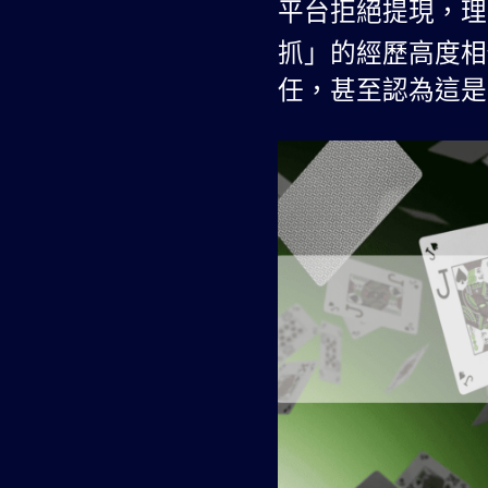
平台拒絕提現，理
抓」的經歷高度相
任，甚至認為這是