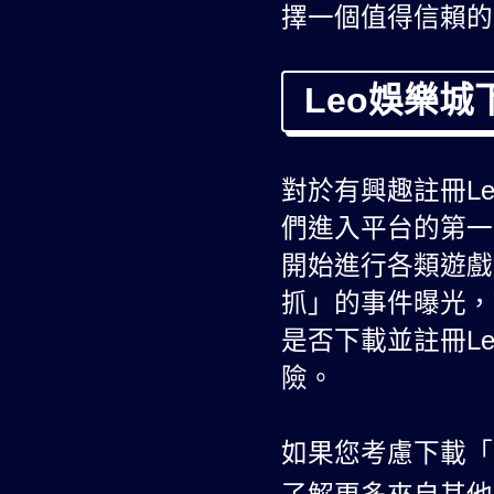
擇一個值得信賴的
Leo娛樂
對於有興趣註冊L
們進入平台的第一
開始進行各類遊戲
抓」的事件曝光，
是否下載並註冊L
險。
如果您考慮下載「