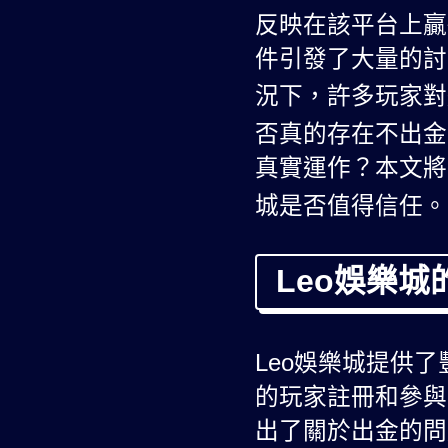
反映在該平台上贏
件引發了大量的討
況下，許多玩家對
否真的存在不出金
真實運作？本文將
城是否值得信任。
Leo娛樂
Leo娛樂城提供
的玩家註冊和參與
出了關於出金的問