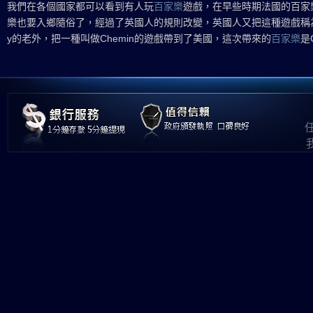
我們在各個國家都可以看到有人玩
百家樂
遊戲，在早些時期法國的百家樂版
樂也要入鄉隨俗了，經過了英國人的規則改變，英國人又把這種遊戲稱
y的老外，把一種叫做Chemin的遊戲帶到了美國，這次帶來的
百家樂
是