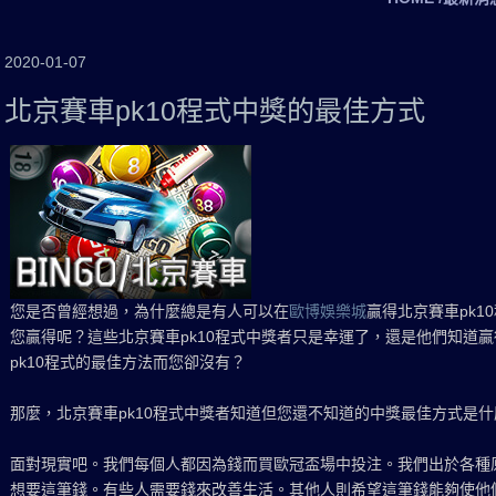
2020-01-07
北京賽車pk10程式中獎的最佳方式
您是否曾經想過，為什麼總是有人可以在
歐博娛樂城
贏得北京賽車pk1
您贏得呢？這些北京賽車pk10程式中獎者只是幸運了，還是他們知道
pk10程式的最佳方法而您卻沒有？
那麼，北京賽車pk10程式中獎者知道但您還不知道的中獎最佳方式是什
面對現實吧。我們每個人都因為錢而買歐冠盃場中投注。我們出於各種
想要這筆錢。有些人需要錢來改善生活。其他人則希望這筆錢能夠使他