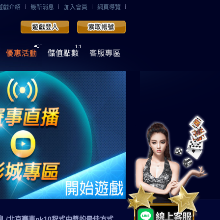
遊戲介紹
最新消息
加入會員
網頁導覽
 /
北京賽車pk10程式中獎的最佳方式