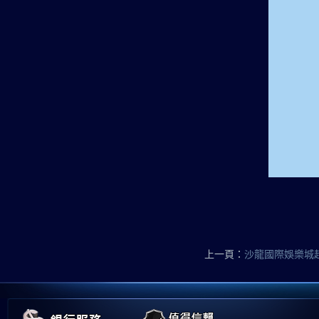
上一頁：
沙龍國際娛樂城