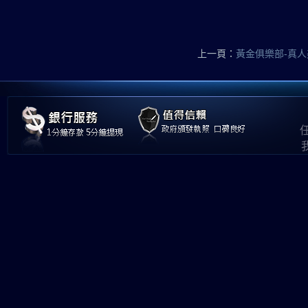
上一頁：
黃金俱樂部-真