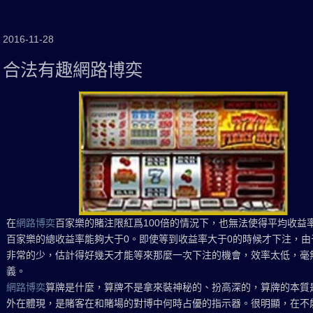
2016-11-28
合法有趣網路博奕
在
網路博奕
百家樂的賭注限紅爲100倍的情況下，也無法使得平均收益
百家樂的總收益率能夠大于0。即使等到收益率大于0的時候才下注，由
非常的少，估計得好幾天才能等來那麼一次下注的機會，效率太低，毫
義。
網路博奕
算牌是什麼，算牌不是拿來裝神秘的、扮高深的，算牌的本質
外在體現，是賭客在和賭場的對博中何時占優的指示器。很明顯，在不