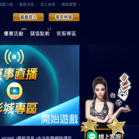
遊戲介紹
最新消息
加入會員
網頁導覽
HOME /
最新消息 /
合法有趣網路博奕