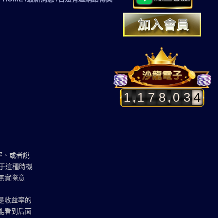
1
,
1
7
8
,
0
3
4
率、或者說
于這種時機
無實際意
是收益率的
能看到后面