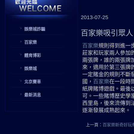
2013-07-25
娛樂城詐騙
百家樂吸引眾人
百家樂
百家樂
規則得到進一步
莊家和玩家兩人參加
體育博彩
兩張牌，誰的兩張牌加
來，適用於第三張牌
娛樂城
一定賭金的規則不斷發
國，
百家樂
在一段時
北京賽車
紙牌賭博遊戲。最後
最新消息
可。一些賭博歷史學
西里島，後來流傳到
逐漸發展成熟起來。
上一頁：
百家樂新奇好玩