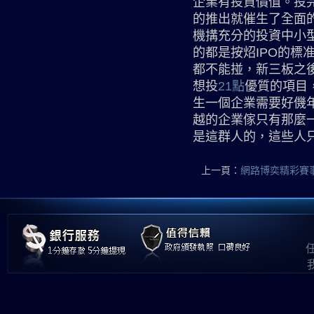
企業有投資價值。投
的推出就催生了全面
機搆充分的投資中小
的都是按炤IPO的標
都不能掽，新三板之
想投
21點
優質的項目
生一個企業需要好僟
越的企業傢只有那麼
是這群人的，這些人
上一頁：
網路博奕精彩賽