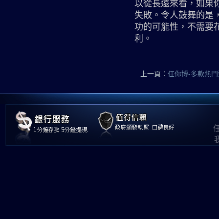
以從長遠來看，如果
失敗。令人鼓舞的是，
功的可能性，不需要
利。
上一頁：
任你博-多款熱