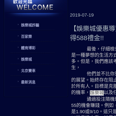
2019-07-19
娛樂城詐騙
【娛樂城優惠導
得588禮金!!
百家樂
體育博彩
最後，仔細檢查您
是一種夢想的生活方
娛樂城
多。但是，我們應該
生，
北京賽車
他們並不比你更有
的展望。始終存在阻
最新消息
於所有人。目標是克
的機率，
以及
娛樂城
通過投注隨機球隊或
55的機會賺錢。例
是1.90或9/10。